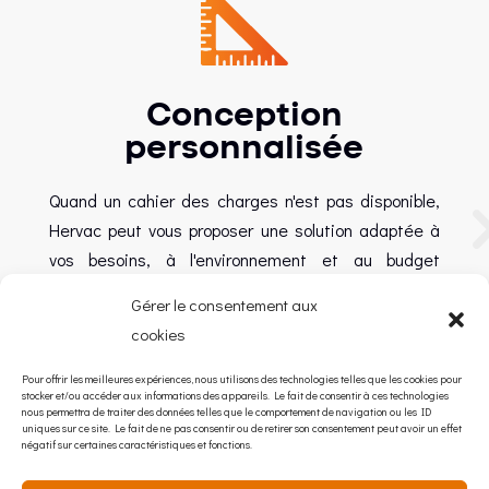
Conception
personnalisée
Quand un cahier des charges n'est pas disponible,
Hervac peut vous proposer une solution adaptée à
vos besoins, à l'environnement et au budget
disponible.
Gérer le consentement aux
cookies
Hervac s'est entourée de partenaires qui ont
construit leur réputation sur la qualité, le
Pour offrir les meilleures expériences, nous utilisons des technologies telles que les cookies pour
professionnalisme, l'expérience et la sécurité
stocker et/ou accéder aux informations des appareils. Le fait de consentir à ces technologies
nous permettra de traiter des données telles que le comportement de navigation ou les ID
uniques sur ce site. Le fait de ne pas consentir ou de retirer son consentement peut avoir un effet
négatif sur certaines caractéristiques et fonctions.