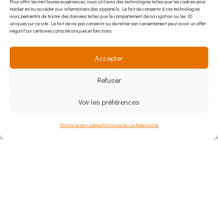
Pour offrir les meilleures expériences, nous utilisons des technologies telles que les cookies pour
stocker et/ou accéder aux informations des appareils. Le fait de consentir à ces technologies
nous permettra de traiter des données telles que le comportement de navigation ou les ID
uniques sur ce site. Le fait de ne pas consentir ou de retirer son consentement peut avoir un effet
négatif sur certaines caractéristiques et fonctions.
Accepter
Refuser
Envoyer
Voir les préférences
Politique de cookies
Politique de confidentialité
Un projet en tête ?